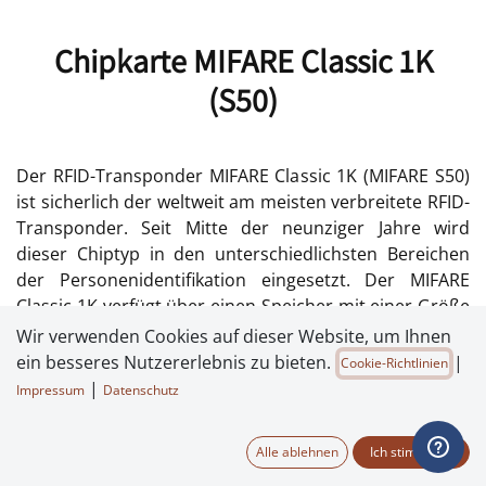
Chipkarte MIFARE Classic 1K
(S50)
Der RFID-Transponder MIFARE Classic 1K (MIFARE S50)
ist sicherlich der weltweit am meisten verbreitete RFID-
Transponder. Seit Mitte der neunziger Jahre wird
dieser Chiptyp in den unterschiedlichsten Bereichen
der Personenidentifikation eingesetzt. Der MIFARE
Classic 1K verfügt über einen Speicher mit einer Größe
von 1 KiloByte.
Wir verwenden Cookies auf dieser Website, um Ihnen
ein besseres Nutzererlebnis zu bieten.
|
Cookie-Richtlinien
|
Impressum
Datenschutz
Dieser ist unterteilt in 16 Sektoren mit 4 Blöcken,
welche beschrieben bzw. codiert werden können. Dies
Alle ablehnen
Ich stimme zu
erfolgt mithilfe der Initialisierungsschlüssel Key A und