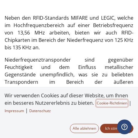
Neben den RFID-Standards MIFARE und LEGIC, welche
im Hochfrequenzbereich auf einer Betriebsfrequenz
von 13,56 MHz arbeiten, bieten wir auch RFID-
Chipkarten im Bereich der Niederfrequenz von 125 KHz
bis 135 KHz an.
Niederfrequenztransponder sind gegenüber
Feuchtigkeit und dem Einfluss metallischer
Gegenstände unempfindlich, was sie zu beliebten
Transpondern im Bereich der äußeren
Zutrittskontrolle macht. Türen, Tore oder generell
Wir verwenden Cookies auf dieser Website, um Ihnen
Zugänge, welche sich im Außenbereich eines zu
ein besseres Nutzererlebnis zu bieten.
|
Cookie-Richtlinien
schützenden Bereiches befinden, werden daher häufig
|
mit niederfrequenten RFID-Systemen ausgestattet.
Impressum
Datenschutz
RFID-Chips aus diesem Bereich werden auch häufig für
die Tieridentifikation sowie auch in der Lagerhaltung
Alle ablehnen
Ich stimme zu
oder Warenverfolgung eingesetzt.