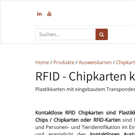
Home
/
Produkte
/
Ausweiskarten
/
Chipkar
RFID - Chipkarten 
Plastikkarten mit eingebautem Transponde
Kontaktlose RFID Chipkarten sind Plasti
Chips / Chipkarten oder RFID-Karten
sind b
und Personen- und Tieridentifikation im Ei
und ermöglicht den
kontaktlosen Aus