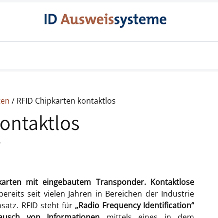
Produkte
Produkte für Behörden
Konta
ten
/ RFID Chipkarten kontaktlos
kontaktlos
r
kkarten mit eingebautem Transponder. Kontaktlose
ereits seit vielen Jahren in Bereichen der Industrie
nsatz. RFID steht für
„Radio Frequency Identification“
tausch von Informationen
mittels eines in dem