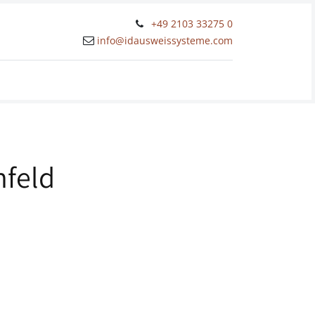
+49 2103 33275 0
info@idausweissysteme.com
kt
Online-Shop
nfeld