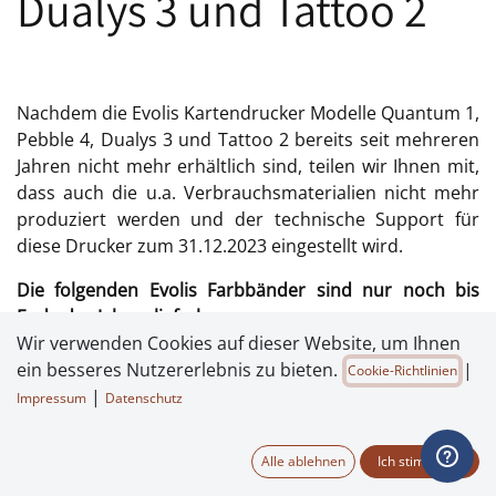
Dualys 3 und Tattoo 2
Nachdem die Evolis Kartendrucker Modelle Quantum 1,
Pebble 4, Dualys 3 und Tattoo 2 bereits seit mehreren
Jahren nicht mehr erhältlich sind, teilen wir Ihnen mit,
dass auch die u.a. Verbrauchsmaterialien nicht mehr
produziert werden und der technische Support für
diese Drucker zum 31.12.2023 eingestellt wird.
Die folgenden Evolis Farbbänder sind nur noch bis
Ende des Jahres lieferbar:
Wir verwenden Cookies auf dieser Website, um Ihnen
R3111 - Farbband YMCKO (
)
für Quantum 1
ein besseres Nutzererlebnis zu bieten.
|
Cookie-Richtlinien
R2121 - Monochromeband Schwarz (für Quantum
|
Impressum
Datenschutz
1)
R3411 - Farbband YMCKO (für Tattoo 2)
Alle ablehnen
Ich stimme zu
R2211 - Monochromeband Schwarz (für Tattoo 2)
R2212 - Monochromeband Blau (für Tattoo 2)