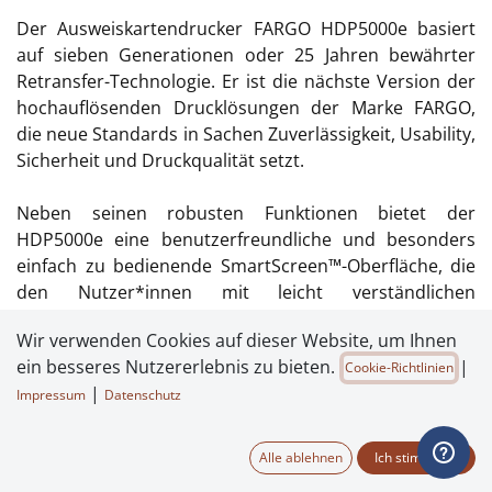
Der Ausweiskartendrucker FARGO HDP5000e basiert
auf sieben Generationen oder 25 Jahren bewährter
Retransfer-Technologie. Er ist die nächste Version der
hochauflösenden Drucklösungen der Marke FARGO,
die neue Standards in Sachen Zuverlässigkeit, Usability,
Sicherheit und Druckqualität setzt.
Neben seinen robusten Funktionen bietet der
HDP5000e eine benutzerfreundliche und besonders
einfach zu bedienende SmartScreen™-Oberfläche, die
den Nutzer*innen mit leicht verständlichen
Benachrichtigungen und hilfreichen Anweisungen
Wir verwenden Cookies auf dieser Website, um Ihnen
Schritt für Schritt durch die Einrichtung, Wartung und
ein besseres Nutzererlebnis zu bieten.
|
Cookie-Richtlinien
Fehlerbehebung führt.
|
Impressum
Datenschutz
Darüber hinaus bietet der HDP5000e die Vielseitigkeit,
die Sie für Ihre heutigen und künftigen
Alle ablehnen
Ich stimme zu
Kartenanwendungen benötigen. Die flexible